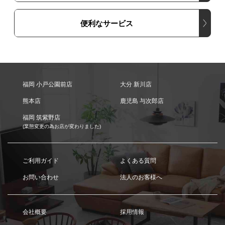
便利なサービス
福岡 小戸公園前店
大分 新川店
熊本店
鹿児島 与次郎店
福岡 筑紫野店
(業態変更の為お店が変わりました)
ご利用ガイド
よくある質問
お問い合わせ
法人のお客様へ
会社概要
採用情報