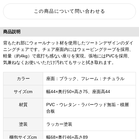
商品説明
背もたれ部にウォールナット材を使用したツートンデザインのダイ
ニングチェアです。チェア座面内にはウェービングテープを採用、
軽量（約4kg）で底打ち感ない座りを実現。張地にはPVCを採用、
気兼ねなくお使いいただけ汚れてもサッと拭き取れます。
カラー
座面：ブラック、フレーム：ナチュラル
サイズcm
幅44×奥行50×高さ75、座面高44
材質
PVC・ウレタン・ラバーウッド無垢・積層
合板
塗装
ラッカー塗装
梱包サイズcm
幅68×奥行46×高さ89