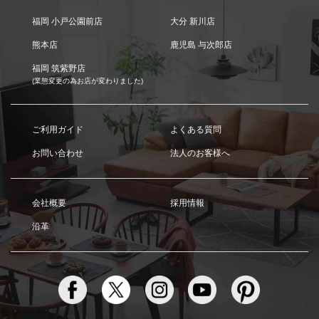
福岡 小戸公園前店
大分 新川店
熊本店
鹿児島 与次郎店
福岡 筑紫野店
(業態変更の為お店が変わりました)
ご利用ガイド
よくある質問
お問い合わせ
法人のお客様へ
会社概要
採用情報
沿革