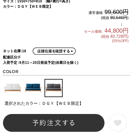
サイズ：1550×750×810 (幅×奥行×高さ)
カラー：ＤＧＹ【ＷＥＢ限定】
99,600円
通常価格:
90,546円
(税抜
)
↓
44,800円
セール価格:
40,728円
(税抜
)
(55%OFF)
ネット在庫:18
配達区分:F
入荷予定 :9月11～20日発送予定(休業日を除く)
選択されたカラー：ＤＧＹ【ＷＥＢ限定】