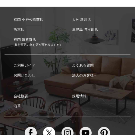
福岡 小戸公園前店
大分 新川店
熊本店
鹿児島 与次郎店
福岡 筑紫野店
(業態変更の為お店が変わりました)
ご利用ガイド
よくある質問
お問い合わせ
法人のお客様へ
会社概要
採用情報
沿革