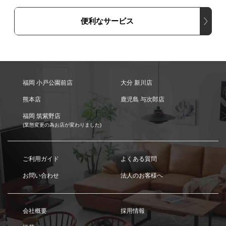
便利なサービス
福岡 小戸公園前店
大分 新川店
熊本店
鹿児島 与次郎店
福岡 筑紫野店
(業態変更の為お店が変わりました)
ご利用ガイド
よくある質問
お問い合わせ
法人のお客様へ
会社概要
採用情報