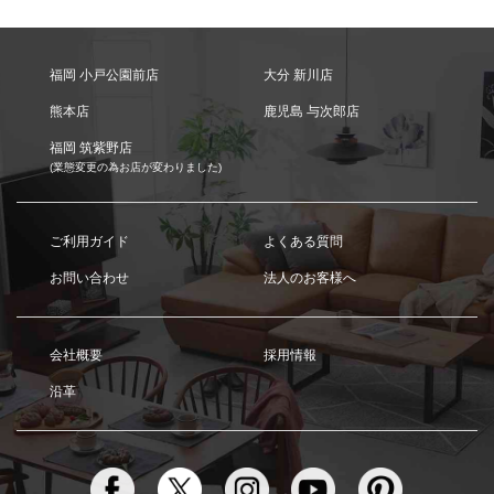
福岡 小戸公園前店
大分 新川店
熊本店
鹿児島 与次郎店
福岡 筑紫野店
(業態変更の為お店が変わりました)
ご利用ガイド
よくある質問
お問い合わせ
法人のお客様へ
会社概要
採用情報
沿革