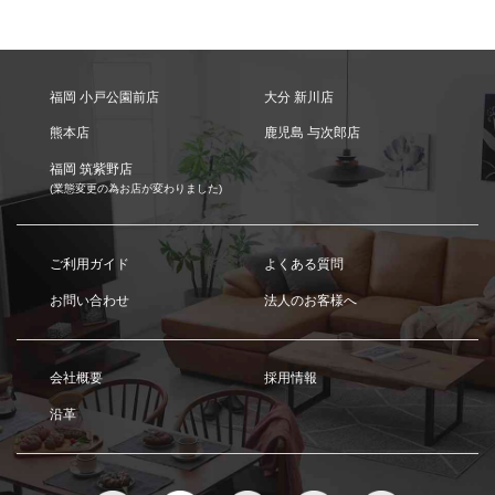
福岡 小戸公園前店
大分 新川店
熊本店
鹿児島 与次郎店
福岡 筑紫野店
(業態変更の為お店が変わりました)
ご利用ガイド
よくある質問
お問い合わせ
法人のお客様へ
会社概要
採用情報
沿革