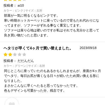
投稿者：
ai10
カラー：ピンク | サイズ：左肘
部屋が一気に明るくなるピンクです。
寒い時期ホットカーペットに座っているので背もたれ代わりにな
ってますが、ソファーがずれる事なく重宝してます。
ソファーは座り心地は硬いのですが私はそれでも充分かと思って
良き買い物だったと思います。
2023/09/18
ヘタリが早くて4ヶ月で買い替えました。
投稿者：
だだんだん
カラー：グリーン | サイズ：右肘
同じところに座っていたのもあるかもしれませんが、座面が4ヶ月
でヘタリ、毎日お尻が痛くなる日々が続いたため買い換える形に
なりました。
まさかこんなに早くへたると思ってなかったです。
色もデザインも可愛かった分、残念です。