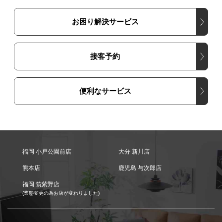
お困り解決サービス
接客予約
便利なサービス
福岡 小戸公園前店
大分 新川店
熊本店
鹿児島 与次郎店
福岡 筑紫野店
(業態変更の為お店が変わりました)