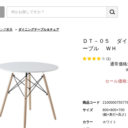
▼
ング家具
>
ダイニングテーブル＆チェア
ＤＴ－０５ ダイ
ーブル ＷＨ
(1)
通常価格
セール価格:
商品コード
210000075577
サイズ
800×800×700
(幅×奥行×高さ)
カラー
ホワイト