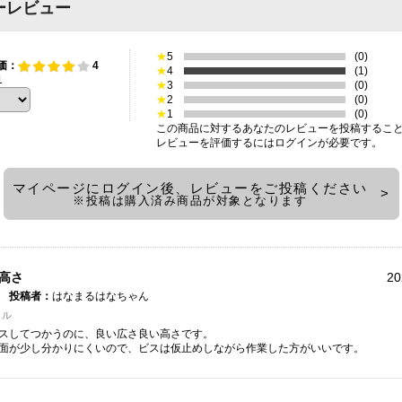
ーレビュー
★
5
(0)
価：
4
★
4
(1)
1
★
3
(0)
★
2
(0)
★
1
(0)
この商品に対するあなたのレビューを投稿するこ
レビューを評価するには
ログイン
が必要です。
マイページにログイン後、レビューをご投稿ください
※投稿は購入済み商品が対象となります
高さ
20
投稿者：
はなまるはなちゃん
ラル
スしてつかうのに、良い広さ良い高さです。
面が少し分かりにくいので、ビスは仮止めしながら作業した方がいいです。