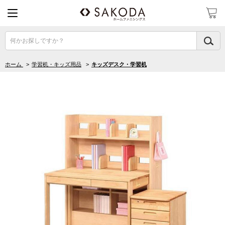
何かお探しですか？
ホーム
>
学習机・キッズ用品
>
キッズデスク・学習机