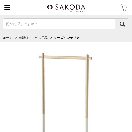
何かお探しですか？
ホーム
>
学習机・キッズ用品
>
キッズインテリア