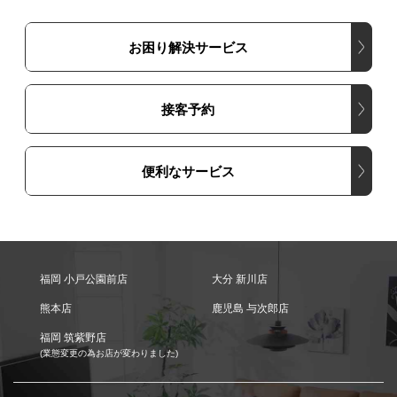
お困り解決サービス
接客予約
便利なサービス
福岡 小戸公園前店
大分 新川店
熊本店
鹿児島 与次郎店
福岡 筑紫野店
(業態変更の為お店が変わりました)