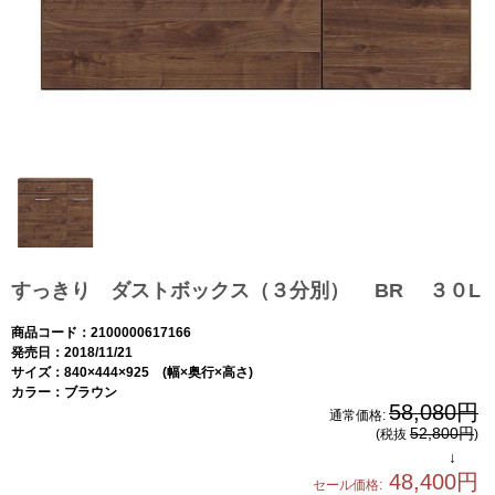
すっきり ダストボックス（３分別） BR ３０L
商品コード：2100000617166
発売日：2018/11/21
サイズ：840×444×925 (幅×奥行×高さ)
カラー：ブラウン
58,080円
通常価格:
52,800円
(税抜
)
↓
48,400円
セール価格: