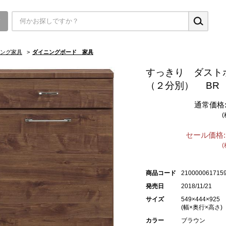
▼
ング家具
>
ダイニングボード 家具
すっきり ダスト
（２分別） BR
通常価格
セール価格:
商品コード
210000061715
発売日
2018/11/21
サイズ
549×444×925
(幅×奥行×高さ)
カラー
ブラウン