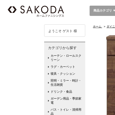
商品カテゴリ 
ホーム
>
ダイニ
ようこそ ゲスト 様
カテゴリから探す
カーテン・ロールスク
リーン
ラグ・カーペット
寝具・クッション
照明・ミラー・時計・
生活雑貨
ドリンク・食品
ガーデン用品・季節家
電
バス・トイレ・清掃用
品