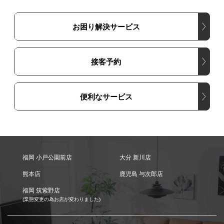
お困り解決サービス
接客予約
便利なサービス
福岡 小戸公園前店
大分 新川店
熊本店
鹿児島 与次郎店
福岡 筑紫野店
(業態変更の為お店が変わりました)