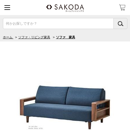
何かお探しですか？
ホーム
>
ソファ・リビング家具
>
ソファ 家具