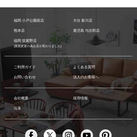
福岡 小戸公園前店
大分 新川店
熊本店
鹿児島 与次郎店
福岡 筑紫野店
(業態変更の為お店が変わりました)
ご利用ガイド
よくある質問
お問い合わせ
法人のお客様へ
会社概要
採用情報
沿革