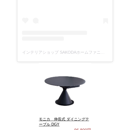
インテリアショップ SAKODAホームファニシングス公式(@sakoda_official)がシェアした投稿
モニカ 伸長式 ダイニングテ
ーブル DGY
96,800円