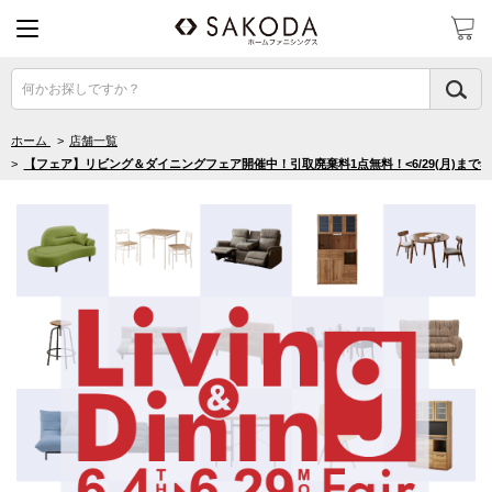
何かお探しですか？
ホーム
>
店舗一覧
>
【フェア】リビング＆ダイニングフェア開催中！引取廃棄料1点無料！<6/29(月)まで>