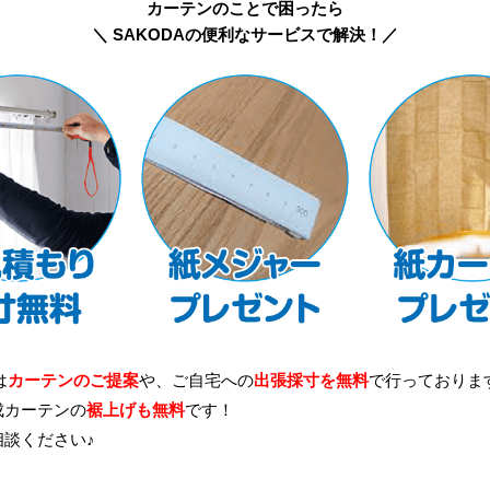
カーテンのことで困ったら
＼ SAKODAの便利なサービスで解決！／
は
カーテンのご提案
や、ご自宅への
出張採寸を無料
で行っておりま
成カーテンの
裾上げも無料
です！
相談ください♪