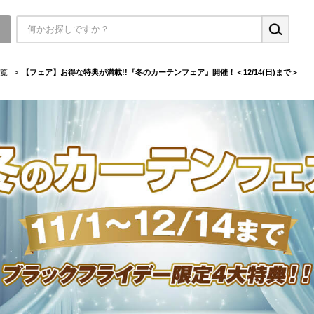
▼
覧
>
【フェア】お得な特典が満載!!『冬のカーテンフェア』開催！＜12/14(日)まで＞