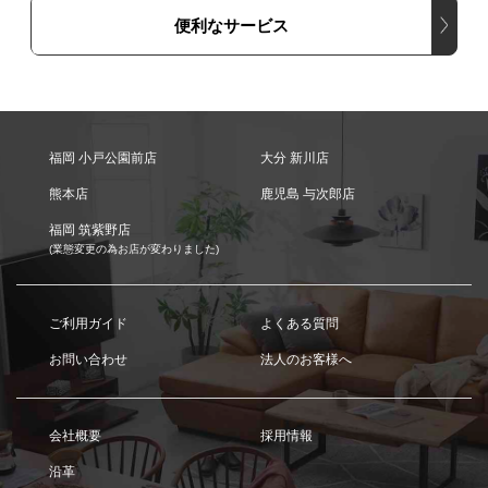
便利なサービス
福岡 小戸公園前店
大分 新川店
熊本店
鹿児島 与次郎店
福岡 筑紫野店
(業態変更の為お店が変わりました)
ご利用ガイド
よくある質問
お問い合わせ
法人のお客様へ
会社概要
採用情報
沿革