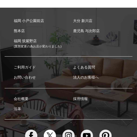
福岡 小戸公園前店
大分 新川店
熊本店
鹿児島 与次郎店
福岡 筑紫野店
(業態変更の為お店が変わりました)
ご利用ガイド
よくある質問
お問い合わせ
法人のお客様へ
会社概要
採用情報
沿革