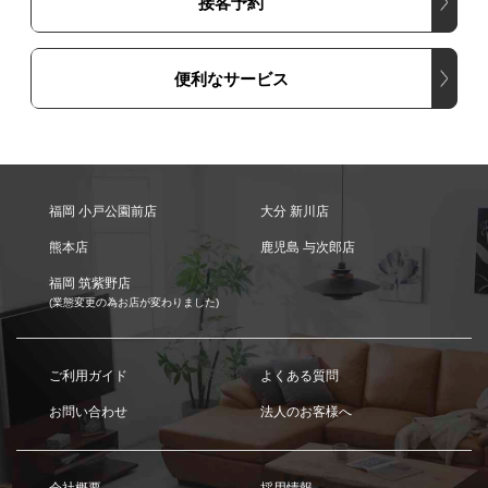
接客予約
便利なサービス
福岡 小戸公園前店
大分 新川店
熊本店
鹿児島 与次郎店
福岡 筑紫野店
(業態変更の為お店が変わりました)
ご利用ガイド
よくある質問
お問い合わせ
法人のお客様へ