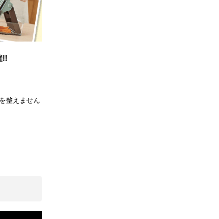
!!
を整えません