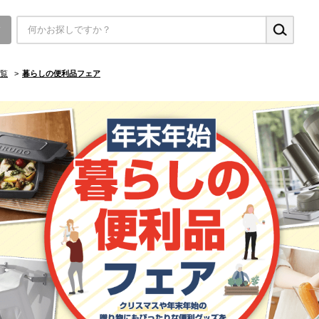
▼
覧
>
暮らしの便利品フェア