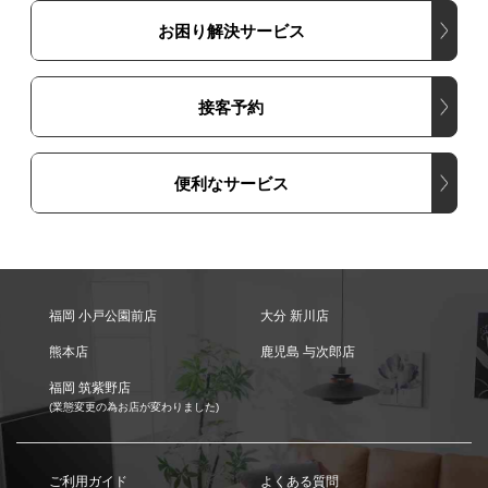
お困り解決サービス
接客予約
便利なサービス
福岡 小戸公園前店
大分 新川店
熊本店
鹿児島 与次郎店
福岡 筑紫野店
(業態変更の為お店が変わりました)
ご利用ガイド
よくある質問