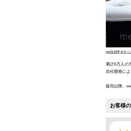
meSLEEP A-
累計5万人の
自社開発によ
販売以降、m
お客様の