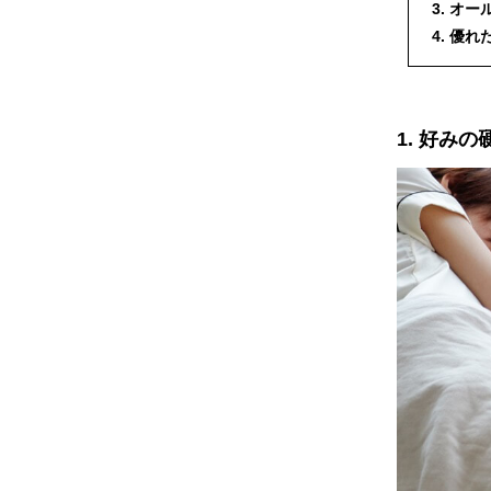
3. オ
4. 優
1. 好み