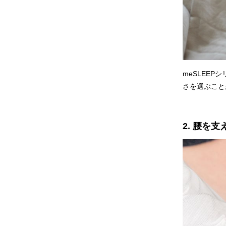
meSLEE
さを選ぶこと
2. 腰を