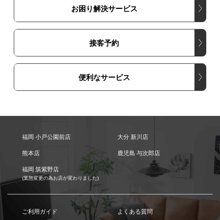
お困り解決サービス
接客予約
便利なサービス
福岡 小戸公園前店
大分 新川店
熊本店
鹿児島 与次郎店
福岡 筑紫野店
(業態変更の為お店が変わりました)
ご利用ガイド
よくある質問