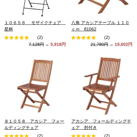
１０６５６ モザイクチェア
八角 アカシアテーブル １１０
星柄
ｃｍ 81062
(2)
(2)
7,128円
→
5,918円
21,780円
→
19,602円
８１０５８ アカシア フォー
アカシア フォールディングチ
ルディングチェア
ェア 肘付き
(2)
(2)