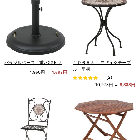
パラソルベース 重さ22ｋｇ
１０６５５ モザイクテーブ
ル 星柄
4,950円
→
4,697円
(2)
10,978円
→
8,888円