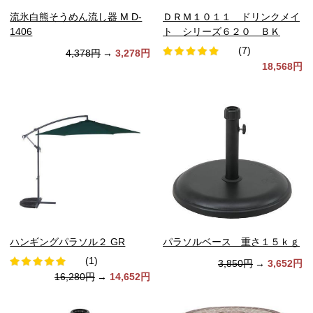
流氷白熊そうめん流し器 M D-
ＤＲＭ１０１１ ドリンクメイ
1406
ト シリーズ６２０ ＢＫ
(7)
4,378円
→
3,278円
18,568円
ハンギングパラソル２ GR
パラソルベース 重さ１５ｋｇ
(1)
3,850円
→
3,652円
16,280円
→
14,652円