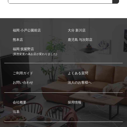
福岡 小戸公園前店
大分 新川店
熊本店
鹿児島 与次郎店
福岡 筑紫野店
(業態変更の為お店が変わりました)
ご利用ガイド
よくある質問
お問い合わせ
法人のお客様へ
会社概要
採用情報
沿革