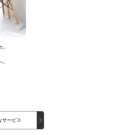
した。
へ。
なサービス