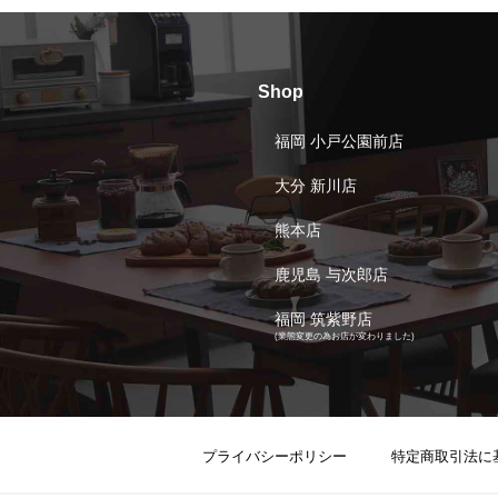
Shop
福岡 小戸公園前店
大分 新川店
熊本店
鹿児島 与次郎店
福岡 筑紫野店
(業態変更の為お店が変わりました)
プライバシーポリシー
特定商取引法に