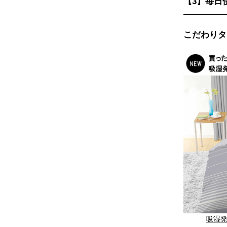
【3】毎日
こだわりタイ
吸湿発