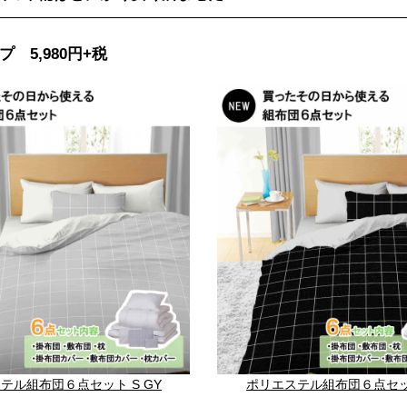
 5,980円+税
テル組布団６点セット S GY
ポリエステル組布団６点セット