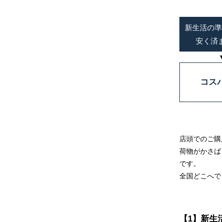
新生活の準
安く済
コス
店頭でのご購
荷物がかさば
です。
全国どこへで
【1】新生