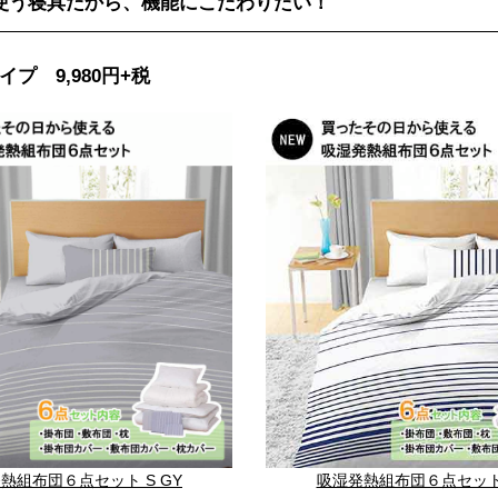
使う寝具だから、機能にこだわりたい！
プ 9,980円+税
吸湿発熱組布団６点セット 
熱組布団６点セット S GY