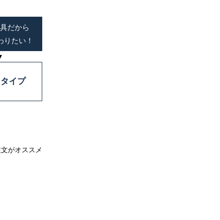
寝具だから
わりたい！
▼
りタイプ
注文がオススメ