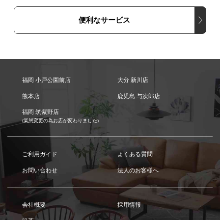
便利なサービス
福岡 小戸公園前店
大分 新川店
熊本店
鹿児島 与次郎店
福岡 筑紫野店
(業態変更の為お店が変わりました)
ご利用ガイド
よくある質問
お問い合わせ
法人のお客様へ
会社概要
採用情報