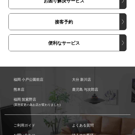
お困り解決サービス
接客予約
便利なサービス
福岡 小戸公園前店
大分 新川店
熊本店
鹿児島 与次郎店
福岡 筑紫野店
(業態変更の為お店が変わりました)
ご利用ガイド
よくある質問