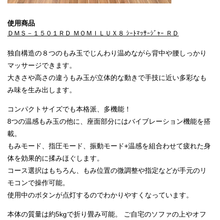
使用商品
ＤＭＳ－１５０１ＲＤ ＭＯＭＩＬＵＸ８ ｼｰﾄﾏｯｻｰｼﾞｬｰ ＲＤ
独自構造の８つのもみ玉でじんわり温めながら背中や腰しっかり
マッサージできます。
大きさや高さの違うもみ玉が立体的な動きで手技に近い多彩なも
み味を生み出します。
コンパクトサイズでも本格派、多機能！
8つの温感もみ玉の他に、座面部分にはバイブレーション機能を搭
載。
もみモード、指圧モード、振動モード+温感を組合わせて疲れた身
体を効果的に揉みほぐします。
コース選択はもちろん、もみ位置の微調整や指定などが手元のリ
モコンで操作可能。
使用中のボタンが点灯するのでわかりやすくなっています。
本体の質量は約5kgで折り畳み可能。 ご自宅のソファの上やオフ