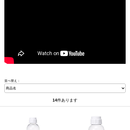
並べ替え：
14
件あります