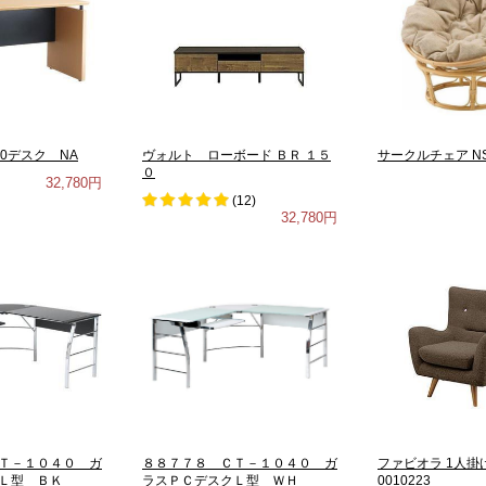
0デスク NA
ヴォルト ローボード ＢＲ １５
サークルチェア NS-
０
32,780円
(
12
)
32,780円
Ｔ－１０４０ ガ
８８７７８ ＣＴ－１０４０ ガ
ファビオラ 1人掛
Ｌ型 ＢＫ
ラスＰＣデスクＬ型 ＷＨ
0010223