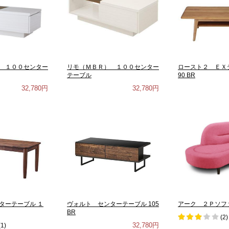
 １００センター
リモ（ＭＢＲ） １００センター
ロースト２ ＥＸ
テーブル
90 BR
32,780円
32,780円
ターテーブル １
ヴォルト センターテーブル 105
アーク ２Ｐソフ
BR
(
2
)
32,780円
(
1
)