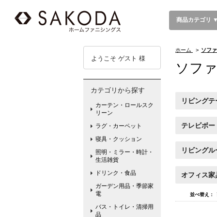
商品カテゴリ 
ホーム
>
ソファ
ようこそ ゲスト 様
ソフ
カテゴリから探す
リビングテ
カーテン・ロールスク
リーン
テレビボー
ラグ・カーペット
寝具・クッション
リビングル
照明・ミラー・時計・
生活雑貨
ドリンク・食品
オフィス家
ガーデン用品・季節家
電
並べ替え：
バス・トイレ・清掃用
品