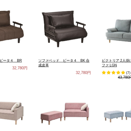
ビータ４ BR
ソファベッド ビータ４ BK 合
ビクトリア 2人
成皮革
ファ LGN
32,780円
32,780円
(
7
)
43,780