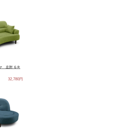
ァ 左肘 ＧＲ
32,780円