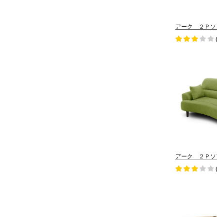
アーク ２Ｐソ
アーク ２Ｐソ