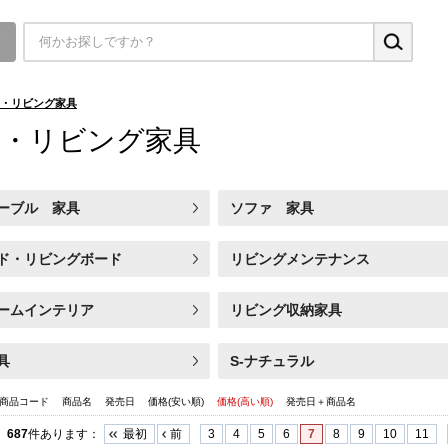
▼
・リビング家具
ァ・リビング家具
ーブル 家具
ソファ 家具
ド・リビングボード
リビングメンテナンス
ームインテリア
リビング収納家具
具
S-ナチュラル
商品コード
商品名
発売日
価格(安い順)
価格(高い順)
発売日＋商品名
687
件あります
：
最初
前
3
4
5
6
7
8
9
10
11