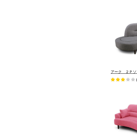
アーク ２Ｐソ