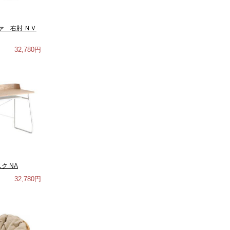
ァ 右肘 ＮＶ
32,780円
スク NA
32,780円