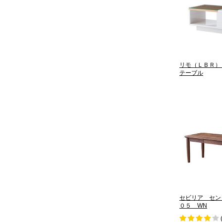
リモ（ＬＢＲ）
テーブル
セビリア セン
０５ WN