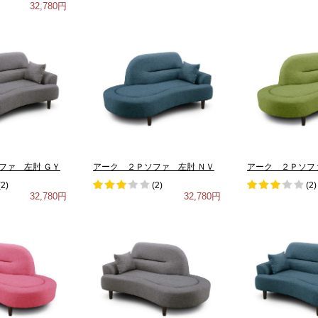
32,780円
ファ 左肘 ＧＹ
アーク ２Ｐソファ 左肘 ＮＶ
アーク ２Ｐソフ
(
2
)
(
2
)
(
2
)
32,780円
32,780円