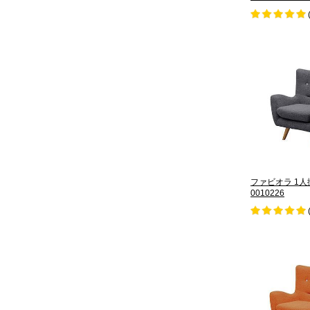
ファビオラ 1人
0010226