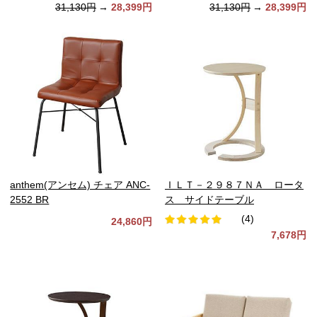
31,130円
→
28,399円
31,130円
→
28,399円
anthem(アンセム) チェア ANC-
ＩＬＴ－２９８７ＮＡ ロータ
2552 BR
ス サイドテーブル
(4)
24,860円
7,678円