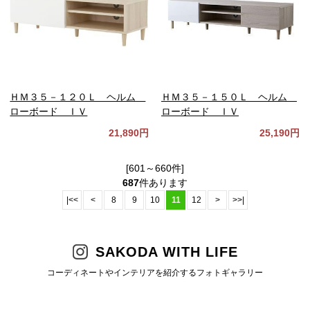
ＨＭ３５－１２０Ｌ ヘルム
ＨＭ３５－１５０Ｌ ヘルム
ローボード ＩＶ
ローボード ＩＶ
21,890円
25,190円
[601～660件]
687
件あります
|<<
<
8
9
10
11
12
>
>>|
SAKODA WITH LIFE
コーディネートやインテリアを紹介するフォトギャラリー