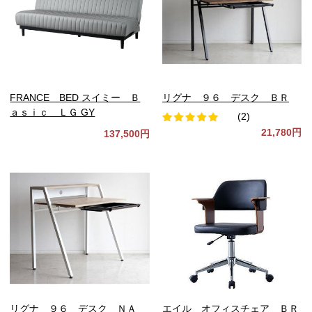
FRANCE BED スイミー Ｂ
リグナ ９６ デスク ＢＲ
ａｓｉｃ ＬＧ GY
(2)
21,780円
137,500円
リグナ ９６ デスク ＮＡ
エイル オフィスチェア ＢＲ