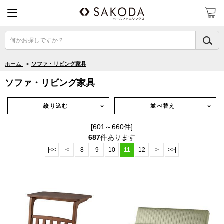
何かお探しですか？
ホーム
>
ソファ・リビング家具
ソファ・リビング家具
絞り込む
並べ替え
∨
∨
[601～660件]
687
件あります
|<<
<
8
9
10
11
12
>
>>|