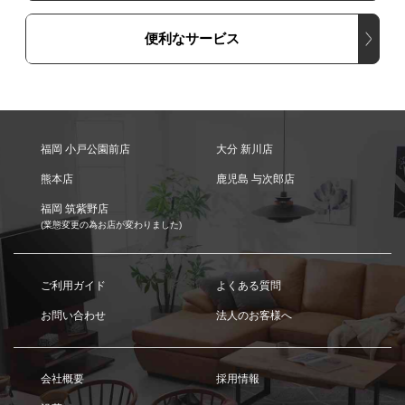
便利なサービス
福岡 小戸公園前店
大分 新川店
熊本店
鹿児島 与次郎店
福岡 筑紫野店
(業態変更の為お店が変わりました)
ご利用ガイド
よくある質問
お問い合わせ
法人のお客様へ
会社概要
採用情報