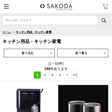
何かお探しですか？
ホーム
>
キッチン用品・キッチン家電
キッチン用品・キッチン家電
絞り込む
並べ替え
∨
∨
[1～60件]
190
件あります
1
2
3
4
>
>>|