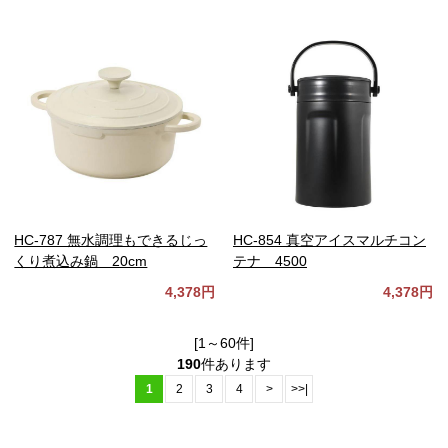
HC-787 無水調理もできるじっ
HC-854 真空アイスマルチコン
くり煮込み鍋 20cm
テナ 4500
4,378円
4,378円
[1～60件]
190
件あります
1
2
3
4
>
>>|