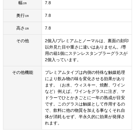
幅㎝
7.8
奥行㎝
7.8
高さ㎝
7.8
その他
2個入/プレミアムとノーマルは、裏面の刻印
以外見た目や重さに違いはありません。/専
用の箱1個にステンレスタンブラーグラスが
2個入っています。
その他機能
プレミアムタイプは内側の特殊な触媒処理
により飲み物の味を変化させる効果があり
ます。（お水、ウィスキー、焼酎、ワイン
など）例えば、ワインをグラスに注ぎ、マ
ドラーでひとかきごとに一年の熟成が目安
です。このグラスは触媒として作用するの
で、飲料に他の物質を加える事なくそれ自
体が消耗もせず、半永久的に効果が発揮さ
れます。