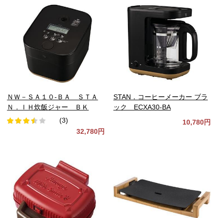
ＮＷ－ＳＡ１０‐ＢＡ ＳＴＡ
STAN．コーヒーメーカー ブラ
Ｎ．ＩＨ炊飯ジャー ＢＫ
ック ECXA30-BA
(3)
10,780円
32,780円