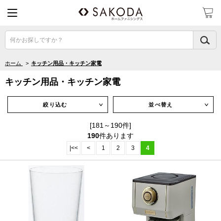
何かお探しですか？
ホーム
>
キッチン用品・キッチン家電
キッチン用品・キッチン家電
絞り込む
並べ替え
∨
∨
[181～190件]
190
件あります
|<<
<
1
2
3
4