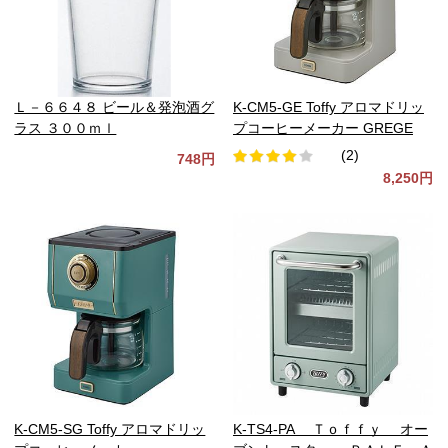
Ｌ－６６４８ ビール＆発泡酒グ
K-CM5-GE Toffy アロマドリッ
ラス ３００ｍｌ
プコーヒーメーカー GREGE
(2)
748円
8,250円
K-CM5-SG Toffy アロマドリッ
K-TS4-PA Ｔｏｆｆｙ オー