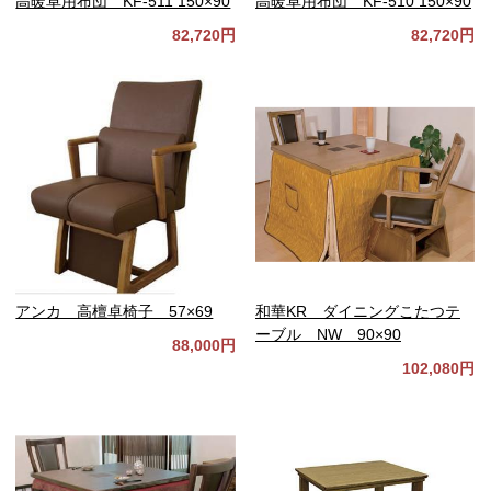
高暖卓用布団 KF-511 150×90
高暖卓用布団 KF-510 150×90
82,720円
82,720円
アンカ 高檀卓椅子 57×69
和華KR ダイニングこたつテ
ーブル NW 90×90
88,000円
102,080円