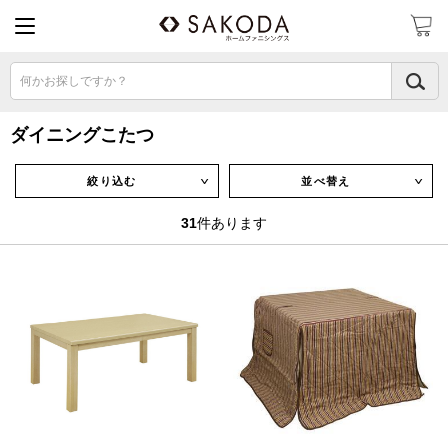
何かお探しですか？
ダイニングこたつ
絞り込む
並べ替え
∨
∨
31
件あります