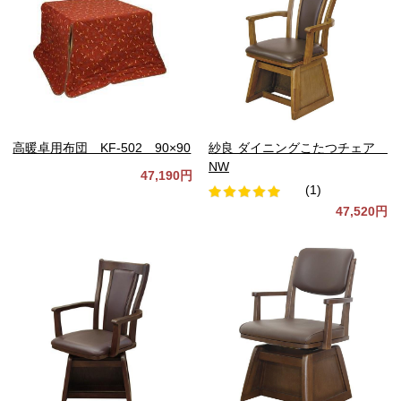
高暖卓用布団 KF-502 90×90
紗良 ダイニングこたつチェア
NW
47,190円
(1)
47,520円