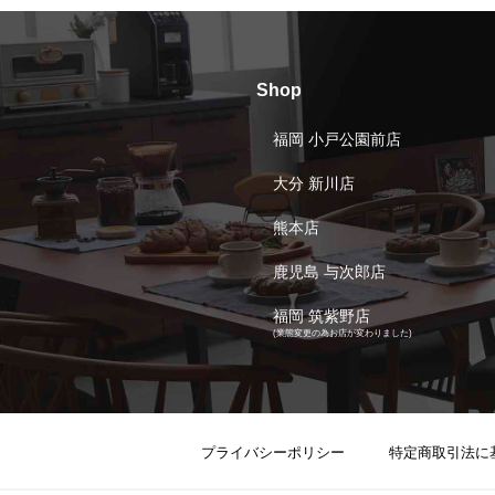
Shop
福岡 小戸公園前店
大分 新川店
熊本店
鹿児島 与次郎店
福岡 筑紫野店
(業態変更の為お店が変わりました)
プライバシーポリシー
特定商取引法に