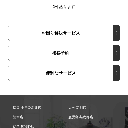
1
件あります
お困り解決サービス
接客予約
便利なサービス
福岡 小戸公園前店
大分 新川店
熊本店
鹿児島 与次郎店
福岡 筑紫野店