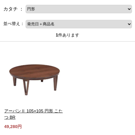
カタチ ：
並べ替え：
1
件あります
アーバンⅡ 105×105 円形 こた
つ BR
49,280円