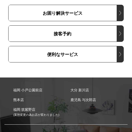
お困り解決サービス
接客予約
便利なサービス
福岡 小戸公園前店
大分 新川店
熊本店
鹿児島 与次郎店
福岡 筑紫野店
(業態変更の為お店が変わりました)