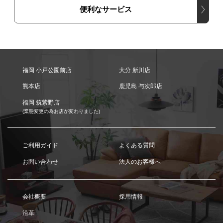
便利なサービス
福岡 小戸公園前店
大分 新川店
熊本店
鹿児島 与次郎店
福岡 筑紫野店
(業態変更の為お店が変わりました)
ご利用ガイド
よくある質問
お問い合わせ
法人のお客様へ
会社概要
採用情報
沿革