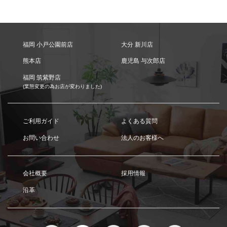
福岡 小戸公園前店
大分 新川店
熊本店
鹿児島 与次郎店
福岡 筑紫野店
(業態変更の為お店が変わりました)
ご利用ガイド
よくある質問
お問い合わせ
法人のお客様へ
会社概要
採用情報
沿革