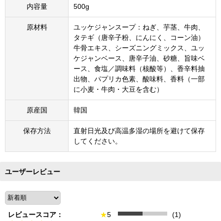
内容量
500g
原材料
ユッケジャンスープ：ねぎ、芋茎、牛肉、
タテギ（唐辛子粉、にんにく、コーン油）
牛骨エキス、シーズニングミックス、ユッ
ケジャンベース、唐辛子油、砂糖、旨味ベ
ース、食塩／調味料（核酸等）、香辛料抽
出物、パプリカ色素、酸味料、香料（一部
に小麦・牛肉・大豆を含む）
原産国
韓国
保存方法
直射日光及び高温多湿の場所を避けて保存
してください。
ユーザーレビュー
レビュースコア：
★
5
(1)