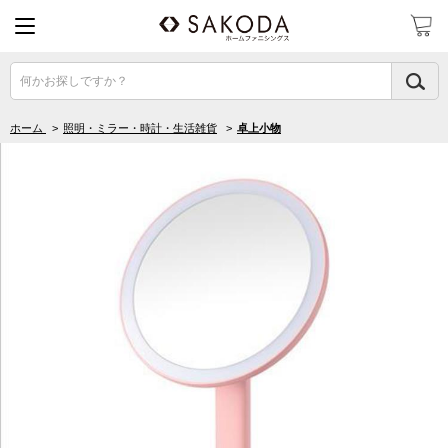
何かお探しですか？
ホーム
>
照明・ミラー・時計・生活雑貨
>
卓上小物