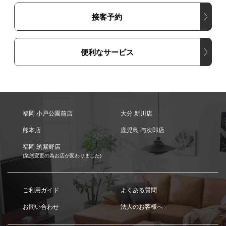
接客予約
便利なサービス
福岡 小戸公園前店
大分 新川店
熊本店
鹿児島 与次郎店
福岡 筑紫野店
(業態変更の為お店が変わりました)
ご利用ガイド
よくある質問
お問い合わせ
法人のお客様へ