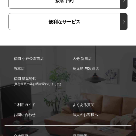
接客予約
便利なサービス
福岡 小戸公園前店
大分 新川店
熊本店
鹿児島 与次郎店
福岡 筑紫野店
(業態変更の為お店が変わりました)
ご利用ガイド
よくある質問
お問い合わせ
法人のお客様へ
会社概要
採用情報