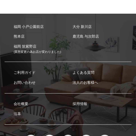
福岡 小戸公園前店
大分 新川店
熊本店
鹿児島 与次郎店
福岡 筑紫野店
(業態変更の為お店が変わりました)
ご利用ガイド
よくある質問
お問い合わせ
法人のお客様へ
会社概要
採用情報
沿革