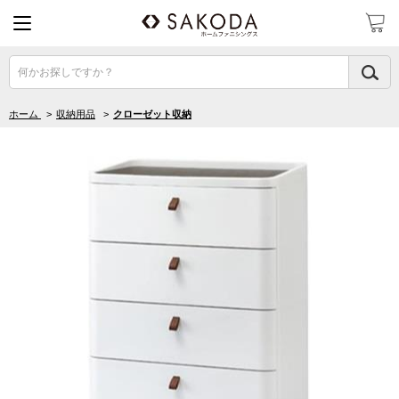
何かお探しですか？
ホーム
>
収納用品
>
クローゼット収納